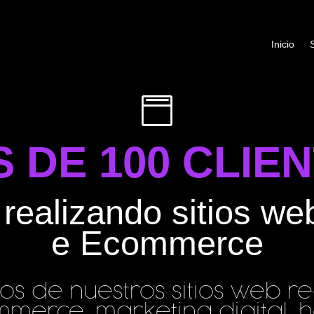
Inicio

 DE 100 CLIE
realizando sitios we
e Ecommerce
 de nuestros sitios web rea
merce, marketing digital, ho