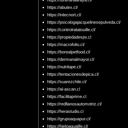
https://abutex.cl/
https://intecnort.cl/
https://psicologajacquelinesepulveda.cl/
https://controlratatouille.cl/
https://propiedadespv.cl
https://macrofolio.cl/
https://borealpetfood.cl/
https://dermanalmayor.cl/
https://nutritape.cl/
https://tentacionesdepica.cl/
https://suarezchile.cl/
https://al-ascan.cl
https://facilitaprime.cl
https://redllanosautomotriz.cl/
https://herastudio.cl
https://grupoaquapur.cl/
https://hieloaqualife.cl/