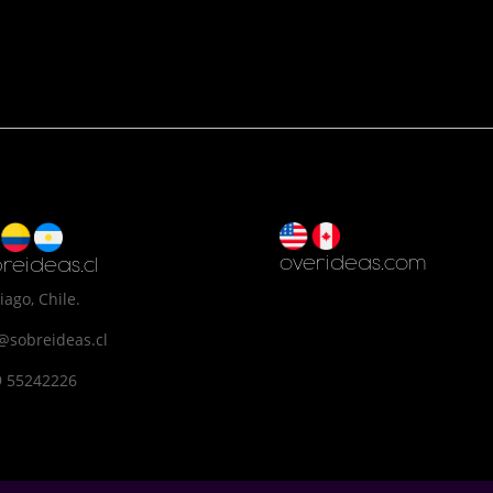
overideas.com
reideas.cl
iago, Chile.
@sobreideas.cl
9 55242226