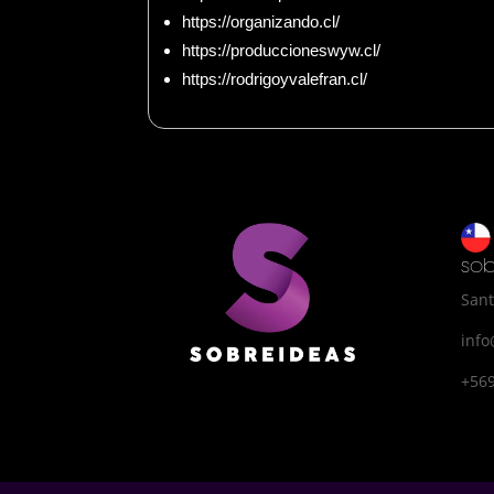
https://organizando.cl/
https://produccioneswyw.cl/
https://rodrigoyvalefran.cl/
sob
Sant
info
+56