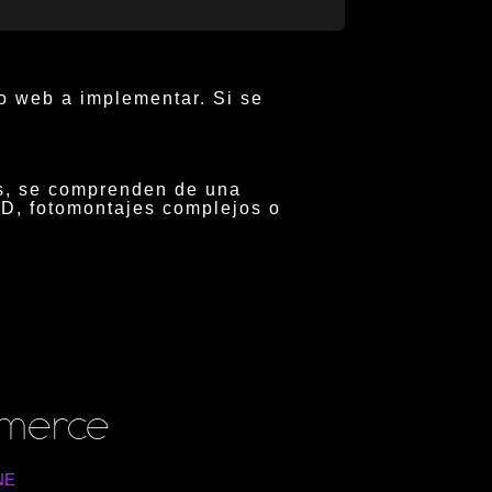
o web a implementar. Si se
os, se comprenden de una
3D, fotomontajes complejos o
mmerce
NE