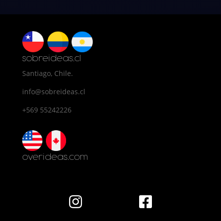
sobreideas.cl
Santiago, Chile.
info@sobreideas.cl
+569 55242226
overideas.com

