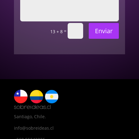
Enviar
=
13 + 8
sobreideas.cl
Santiago, Chile.
info@sobreideas.cl