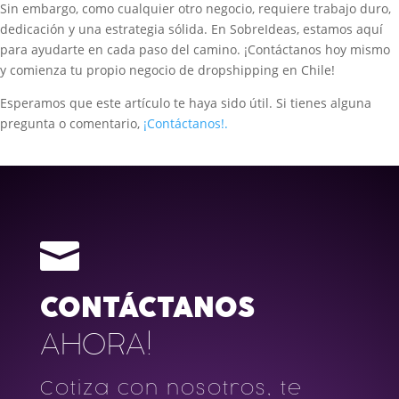
Sin embargo, como cualquier otro negocio, requiere trabajo duro,
dedicación y una estrategia sólida. En SobreIdeas, estamos aquí
para ayudarte en cada paso del camino. ¡Contáctanos hoy mismo
y comienza tu propio negocio de dropshipping en Chile!
Esperamos que este artículo te haya sido útil. Si tienes alguna
pregunta o comentario,
¡Contáctanos!.

CONTÁCTANOS
AHORA!
Cotiza con nosotros, te