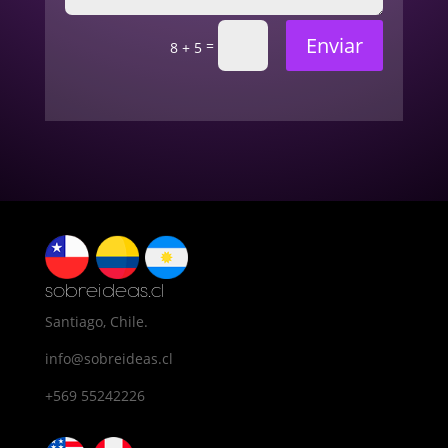
Enviar
=
8 + 5
sobreideas.cl
Santiago, Chile.
info@sobreideas.cl
+569 55242226